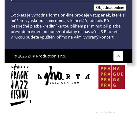
E-tickets je výhodná forma on-line prodeje vstupenek, které si
můžete vytisknout sami doma, v kanceláři, kdekoli. Při
bezpečné platbě kreditní kartou během pár minut, při platbě
převodem ihned po obdržení platby na náš účet. S E-tickets
v rukou budete vpuštěni přímo na Vámi vybraný koncert.
© 2026 2HP Production s.r.o.
coded by rhaken.cz