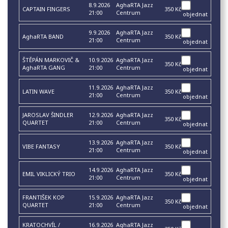
8.9.2026
AghaRTA Jazz
CAPTAIN FINGERS
350 Kč
21:00
Centrum
objednat
9.9.2026
AghaRTA Jazz
AghaRTA BAND
350 Kč
21:00
Centrum
objednat
ŠTĚPÁN MARKOVIČ &
10.9.2026
AghaRTA Jazz
350 Kč
AghaRTA GANG
21:00
Centrum
objednat
11.9.2026
AghaRTA Jazz
LATIN WAVE
350 Kč
21:00
Centrum
objednat
JAROSLAV ŠINDLER
12.9.2026
AghaRTA Jazz
350 Kč
QUARTET
21:00
Centrum
objednat
13.9.2026
AghaRTA Jazz
VIBE FANTASY
350 Kč
21:00
Centrum
objednat
14.9.2026
AghaRTA Jazz
EMIL VIKLICKÝ TRIO
350 Kč
21:00
Centrum
objednat
FRANTIŠEK KOP
15.9.2026
AghaRTA Jazz
350 Kč
QUARTET
21:00
Centrum
objednat
KRATOCHVÍL /
16.9.2026
AghaRTA Jazz