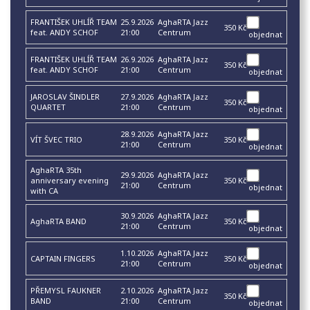
FRANTIŠEK UHLÍŘ TEAM
25.9.2026
AghaRTA Jazz
350 Kč
feat. ANDY SCHOF
21:00
Centrum
objednat
FRANTIŠEK UHLÍŘ TEAM
26.9.2026
AghaRTA Jazz
350 Kč
feat. ANDY SCHOF
21:00
Centrum
objednat
JAROSLAV ŠINDLER
27.9.2026
AghaRTA Jazz
350 Kč
QUARTET
21:00
Centrum
objednat
28.9.2026
AghaRTA Jazz
VÍT ŠVEC TRIO
350 Kč
21:00
Centrum
objednat
AghaRTA 35th
29.9.2026
AghaRTA Jazz
anniversary evening
350 Kč
21:00
Centrum
objednat
with CA
30.9.2026
AghaRTA Jazz
AghaRTA BAND
350 Kč
21:00
Centrum
objednat
1.10.2026
AghaRTA Jazz
CAPTAIN FINGERS
350 Kč
21:00
Centrum
objednat
PŘEMYSL FAUKNER
2.10.2026
AghaRTA Jazz
350 Kč
BAND
21:00
Centrum
objednat