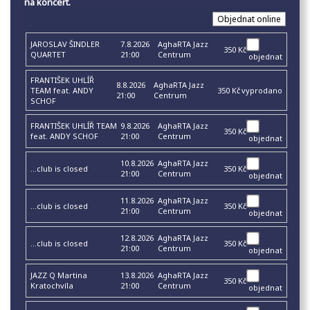
na koncert.
JAROSLAV ŠINDLER
7.8.2026
AghaRTA Jazz
350 Kč
QUARTET
21:00
Centrum
objednat
FRANTIŠEK UHLÍŘ
8.8.2026
AghaRTA Jazz
TEAM feat. ANDY
350 Kč
vyprodano
21:00
Centrum
SCHOF
FRANTIŠEK UHLÍŘ TEAM
9.8.2026
AghaRTA Jazz
350 Kč
feat. ANDY SCHOF
21:00
Centrum
objednat
10.8.2026
AghaRTA Jazz
...club is closed
350 Kč
21:00
Centrum
objednat
11.8.2026
AghaRTA Jazz
...club is closed
350 Kč
21:00
Centrum
objednat
12.8.2026
AghaRTA Jazz
...club is closed
350 Kč
21:00
Centrum
objednat
JAZZ Q Martina
13.8.2026
AghaRTA Jazz
350 Kč
Kratochvíla
21:00
Centrum
objednat