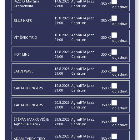
JAZZ Q Martina
14.8.2026
AghaRTA Jazz
350 Kč
Kratochvíla
21:00
Centrum
objednat
15.8.2026
AghaRTA Jazz
BLUE HATS
350 Kč
21:00
Centrum
objednat
16.8.2026
AghaRTA Jazz
VÍT ŠVEC TRIO
350 Kč
21:00
Centrum
objednat
17.8.2026
AghaRTA Jazz
HOT LINE
350 Kč
21:00
Centrum
objednat
18.8.2026
AghaRTA Jazz
LATIN WAVE
350 Kč
21:00
Centrum
objednat
19.8.2026
AghaRTA Jazz
CAPTAIN FINGERS
350 Kč
21:00
Centrum
objednat
20.8.2026
AghaRTA Jazz
CAPTAIN FINGERS
350 Kč
21:00
Centrum
objednat
ŠTĚPÁN MARKOVIČ &
21.8.2026
AghaRTA Jazz
350 Kč
AghaRTA GANG
21:00
Centrum
objednat
22.8.2026
AghaRTA Jazz
ADAM TVRDÝ TRIO
350 Kč