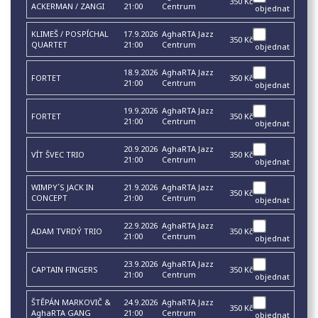
350 Kč
ACKERMAN / ZANGI
21:00
Centrum
objednat
KLIMEŠ / POSPÍCHAL
17.9.2026
AghaRTA Jazz
350 Kč
QUARTET
21:00
Centrum
objednat
18.9.2026
AghaRTA Jazz
FORTET
350 Kč
21:00
Centrum
objednat
19.9.2026
AghaRTA Jazz
FORTET
350 Kč
21:00
Centrum
objednat
20.9.2026
AghaRTA Jazz
VÍT ŠVEC TRIO
350 Kč
21:00
Centrum
objednat
WIMPY´S JACK IN
21.9.2026
AghaRTA Jazz
350 Kč
CONCEPT
21:00
Centrum
objednat
22.9.2026
AghaRTA Jazz
ADAM TVRDÝ TRIO
350 Kč
21:00
Centrum
objednat
23.9.2026
AghaRTA Jazz
CAPTAIN FINGERS
350 Kč
21:00
Centrum
objednat
ŠTĚPÁN MARKOVIČ &
24.9.2026
AghaRTA Jazz
350 Kč
AghaRTA GANG
21:00
Centrum
objednat