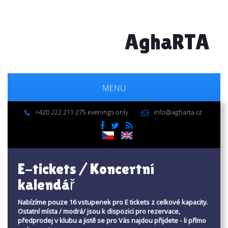
AghaRTA
MENU
+420 222 211 275 evenings only
info@agharta.cz
E-tickets / Koncertní
kalendář
Nabízíme pouze 16 vstupenek pro E tickets z celkové kapacity.
Ostatní místa / modrá/ jsou k dispozici pro rezervace,
předprodej v klubu a jistě se pro Vás najdou přijdete - li přímo