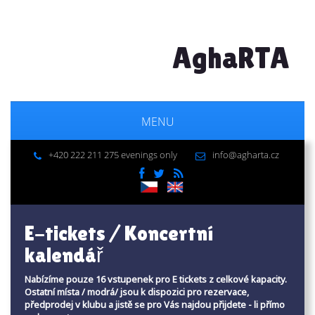
AghaRTA
MENU
+420 222 211 275 evenings only
info@agharta.cz
E-tickets / Koncertní
kalendář
Nabízíme pouze 16 vstupenek pro E tickets z celkové kapacity.
Ostatní místa / modrá/ jsou k dispozici pro rezervace,
předprodej v klubu a jistě se pro Vás najdou přijdete - li přímo