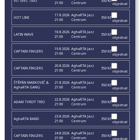
VÍT ŠVEC TRIO
350 Kč
21:00
Centrum
objednat
17.8.2026
AghaRTA Jazz
HOT LINE
350 Kč
21:00
Centrum
objednat
18.8.2026
AghaRTA Jazz
LATIN WAVE
350 Kč
21:00
Centrum
objednat
19.8.2026
AghaRTA Jazz
CAPTAIN FINGERS
350 Kč
21:00
Centrum
objednat
20.8.2026
AghaRTA Jazz
CAPTAIN FINGERS
350 Kč
21:00
Centrum
objednat
ŠTĚPÁN MARKOVIČ &
21.8.2026
AghaRTA Jazz
350 Kč
AghaRTA GANG
21:00
Centrum
objednat
22.8.2026
AghaRTA Jazz
ADAM TVRDÝ TRIO
350 Kč
21:00
Centrum
objednat
23.8.2026
AghaRTA Jazz
AghaRTA BAND
350 Kč
21:00
Centrum
objednat
24.8.2026
AghaRTA Jazz
CAPTAIN FINGERS
350 Kč
21:00
Centrum
objednat