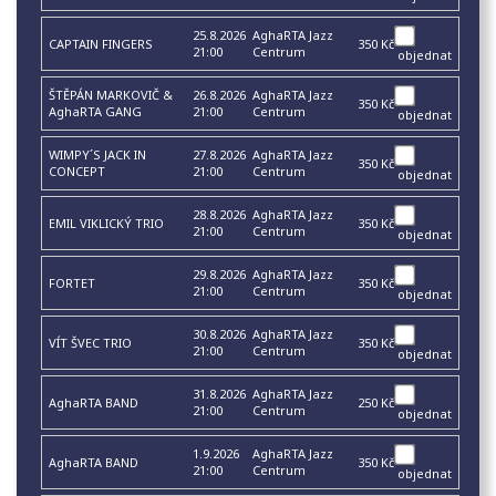
25.8.2026
AghaRTA Jazz
CAPTAIN FINGERS
350 Kč
21:00
Centrum
objednat
ŠTĚPÁN MARKOVIČ &
26.8.2026
AghaRTA Jazz
350 Kč
AghaRTA GANG
21:00
Centrum
objednat
WIMPY´S JACK IN
27.8.2026
AghaRTA Jazz
350 Kč
CONCEPT
21:00
Centrum
objednat
28.8.2026
AghaRTA Jazz
EMIL VIKLICKÝ TRIO
350 Kč
21:00
Centrum
objednat
29.8.2026
AghaRTA Jazz
FORTET
350 Kč
21:00
Centrum
objednat
30.8.2026
AghaRTA Jazz
VÍT ŠVEC TRIO
350 Kč
21:00
Centrum
objednat
31.8.2026
AghaRTA Jazz
AghaRTA BAND
250 Kč
21:00
Centrum
objednat
1.9.2026
AghaRTA Jazz
AghaRTA BAND
350 Kč
21:00
Centrum
objednat