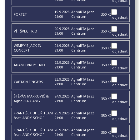
objednat
19.9.2026
AghaRTA Jazz
FORTET
350 Kč
21:00
Centrum
objednat
20.9.2026
AghaRTA Jazz
VÍT ŠVEC TRIO
350 Kč
21:00
Centrum
objednat
WIMPY´S JACK IN
21.9.2026
AghaRTA Jazz
350 Kč
CONCEPT
21:00
Centrum
objednat
22.9.2026
AghaRTA Jazz
ADAM TVRDÝ TRIO
350 Kč
21:00
Centrum
objednat
23.9.2026
AghaRTA Jazz
CAPTAIN FINGERS
350 Kč
21:00
Centrum
objednat
ŠTĚPÁN MARKOVIČ &
24.9.2026
AghaRTA Jazz
350 Kč
AghaRTA GANG
21:00
Centrum
objednat
FRANTIŠEK UHLÍŘ TEAM
25.9.2026
AghaRTA Jazz
350 Kč
feat. ANDY SCHOF
21:00
Centrum
objednat
FRANTIŠEK UHLÍŘ TEAM
26.9.2026
AghaRTA Jazz
350 Kč
feat. ANDY SCHOF
21:00
Centrum
objednat