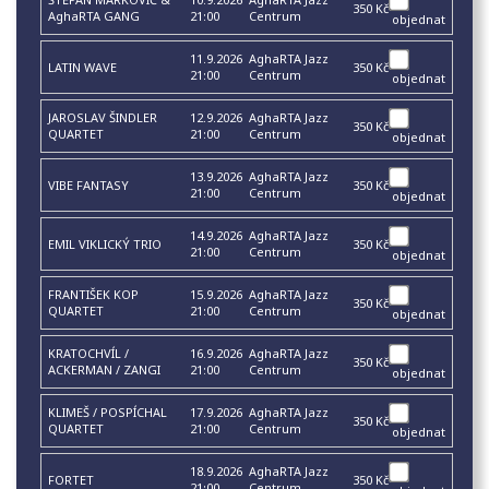
350 Kč
AghaRTA GANG
21:00
Centrum
objednat
11.9.2026
AghaRTA Jazz
LATIN WAVE
350 Kč
21:00
Centrum
objednat
JAROSLAV ŠINDLER
12.9.2026
AghaRTA Jazz
350 Kč
QUARTET
21:00
Centrum
objednat
13.9.2026
AghaRTA Jazz
VIBE FANTASY
350 Kč
21:00
Centrum
objednat
14.9.2026
AghaRTA Jazz
EMIL VIKLICKÝ TRIO
350 Kč
21:00
Centrum
objednat
FRANTIŠEK KOP
15.9.2026
AghaRTA Jazz
350 Kč
QUARTET
21:00
Centrum
objednat
KRATOCHVÍL /
16.9.2026
AghaRTA Jazz
350 Kč
ACKERMAN / ZANGI
21:00
Centrum
objednat
KLIMEŠ / POSPÍCHAL
17.9.2026
AghaRTA Jazz
350 Kč
QUARTET
21:00
Centrum
objednat
18.9.2026
AghaRTA Jazz
FORTET
350 Kč
21:00
Centrum