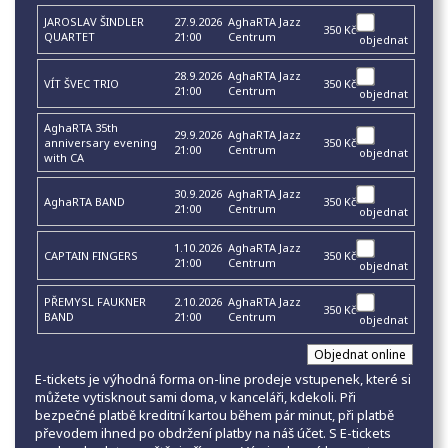
JAROSLAV ŠINDLER
27.9.2026
AghaRTA Jazz
350 Kč
QUARTET
21:00
Centrum
objednat
28.9.2026
AghaRTA Jazz
VÍT ŠVEC TRIO
350 Kč
21:00
Centrum
objednat
AghaRTA 35th
29.9.2026
AghaRTA Jazz
anniversary evening
350 Kč
21:00
Centrum
objednat
with CA
30.9.2026
AghaRTA Jazz
AghaRTA BAND
350 Kč
21:00
Centrum
objednat
1.10.2026
AghaRTA Jazz
CAPTAIN FINGERS
350 Kč
21:00
Centrum
objednat
PŘEMYSL FAUKNER
2.10.2026
AghaRTA Jazz
350 Kč
BAND
21:00
Centrum
objednat
E-tickets je výhodná forma on-line prodeje vstupenek, které si
můžete vytisknout sami doma, v kanceláři, kdekoli. Při
bezpečné platbě kreditní kartou během pár minut, při platbě
převodem ihned po obdržení platby na náš účet. S E-tickets