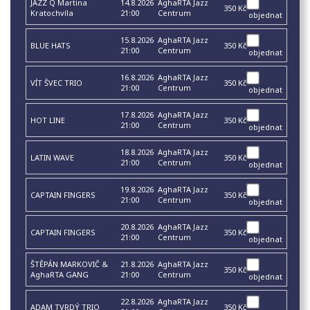
JAZZ Q Martina
14.8.2026
AghaRTA Jazz
350 Kč
Kratochvíla
21:00
Centrum
objednat
15.8.2026
AghaRTA Jazz
BLUE HATS
350 Kč
21:00
Centrum
objednat
16.8.2026
AghaRTA Jazz
VÍT ŠVEC TRIO
350 Kč
21:00
Centrum
objednat
17.8.2026
AghaRTA Jazz
HOT LINE
350 Kč
21:00
Centrum
objednat
18.8.2026
AghaRTA Jazz
LATIN WAVE
350 Kč
21:00
Centrum
objednat
19.8.2026
AghaRTA Jazz
CAPTAIN FINGERS
350 Kč
21:00
Centrum
objednat
20.8.2026
AghaRTA Jazz
CAPTAIN FINGERS
350 Kč
21:00
Centrum
objednat
ŠTĚPÁN MARKOVIČ &
21.8.2026
AghaRTA Jazz
350 Kč
AghaRTA GANG
21:00
Centrum
objednat
22.8.2026
AghaRTA Jazz
ADAM TVRDÝ TRIO
350 Kč