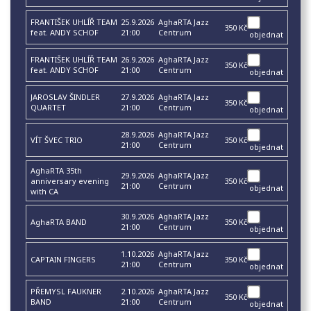
FRANTIŠEK UHLÍŘ TEAM
25.9.2026
AghaRTA Jazz
350 Kč
feat. ANDY SCHOF
21:00
Centrum
objednat
FRANTIŠEK UHLÍŘ TEAM
26.9.2026
AghaRTA Jazz
350 Kč
feat. ANDY SCHOF
21:00
Centrum
objednat
JAROSLAV ŠINDLER
27.9.2026
AghaRTA Jazz
350 Kč
QUARTET
21:00
Centrum
objednat
28.9.2026
AghaRTA Jazz
VÍT ŠVEC TRIO
350 Kč
21:00
Centrum
objednat
AghaRTA 35th
29.9.2026
AghaRTA Jazz
anniversary evening
350 Kč
21:00
Centrum
objednat
with CA
30.9.2026
AghaRTA Jazz
AghaRTA BAND
350 Kč
21:00
Centrum
objednat
1.10.2026
AghaRTA Jazz
CAPTAIN FINGERS
350 Kč
21:00
Centrum
objednat
PŘEMYSL FAUKNER
2.10.2026
AghaRTA Jazz
350 Kč
BAND
21:00
Centrum
objednat