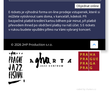
E-tickets je výhodná forma on-line prodeje vstupenek, které si
můžete vytisknout sami doma, v kanceláři, kdekoli. Při
bezpečné platbě kreditní kartou během pár minut, při platbě
převodem ihned po obdržení platby na náš účet. S E-tickets
v rukou budete vpuštěni přímo na Vámi vybraný koncert.
© 2026 2HP Production s.r.o.
coded by rhaken.cz