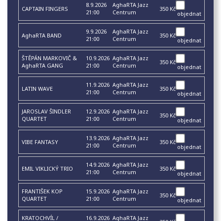
8.9.2026
AghaRTA Jazz
CAPTAIN FINGERS
350 Kč
21:00
Centrum
objednat
9.9.2026
AghaRTA Jazz
AghaRTA BAND
350 Kč
21:00
Centrum
objednat
ŠTĚPÁN MARKOVIČ &
10.9.2026
AghaRTA Jazz
350 Kč
AghaRTA GANG
21:00
Centrum
objednat
11.9.2026
AghaRTA Jazz
LATIN WAVE
350 Kč
21:00
Centrum
objednat
JAROSLAV ŠINDLER
12.9.2026
AghaRTA Jazz
350 Kč
QUARTET
21:00
Centrum
objednat
13.9.2026
AghaRTA Jazz
VIBE FANTASY
350 Kč
21:00
Centrum
objednat
14.9.2026
AghaRTA Jazz
EMIL VIKLICKÝ TRIO
350 Kč
21:00
Centrum
objednat
FRANTIŠEK KOP
15.9.2026
AghaRTA Jazz
350 Kč
QUARTET
21:00
Centrum
objednat
KRATOCHVÍL /
16.9.2026
AghaRTA Jazz