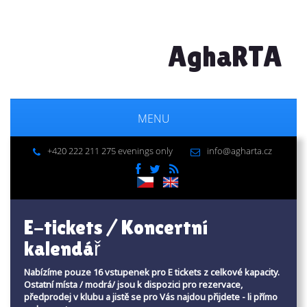
AghaRTA
MENU
+420 222 211 275 evenings only
info@agharta.cz
E-tickets / Koncertní
kalendář
Nabízíme pouze 16 vstupenek pro E tickets z celkové kapacity.
Ostatní místa / modrá/ jsou k dispozici pro rezervace,
předprodej v klubu a jistě se pro Vás najdou přijdete - li přímo