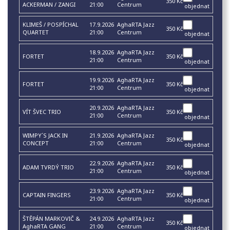
350 Kč
ACKERMAN / ZANGI
21:00
Centrum
objednat
KLIMEŠ / POSPÍCHAL
17.9.2026
AghaRTA Jazz
350 Kč
QUARTET
21:00
Centrum
objednat
18.9.2026
AghaRTA Jazz
FORTET
350 Kč
21:00
Centrum
objednat
19.9.2026
AghaRTA Jazz
FORTET
350 Kč
21:00
Centrum
objednat
20.9.2026
AghaRTA Jazz
VÍT ŠVEC TRIO
350 Kč
21:00
Centrum
objednat
WIMPY´S JACK IN
21.9.2026
AghaRTA Jazz
350 Kč
CONCEPT
21:00
Centrum
objednat
22.9.2026
AghaRTA Jazz
ADAM TVRDÝ TRIO
350 Kč
21:00
Centrum
objednat
23.9.2026
AghaRTA Jazz
CAPTAIN FINGERS
350 Kč
21:00
Centrum
objednat
ŠTĚPÁN MARKOVIČ &
24.9.2026
AghaRTA Jazz
350 Kč
AghaRTA GANG
21:00
Centrum
objednat