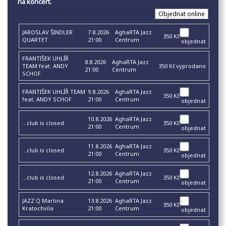
na koncert.
JAROSLAV ŠINDLER
7.8.2026
AghaRTA Jazz
350 Kč
QUARTET
21:00
Centrum
objednat
FRANTIŠEK UHLÍŘ
8.8.2026
AghaRTA Jazz
TEAM feat. ANDY
350 Kč
vyprodano
21:00
Centrum
SCHOF
FRANTIŠEK UHLÍŘ TEAM
9.8.2026
AghaRTA Jazz
350 Kč
feat. ANDY SCHOF
21:00
Centrum
objednat
10.8.2026
AghaRTA Jazz
...club is closed
350 Kč
21:00
Centrum
objednat
11.8.2026
AghaRTA Jazz
...club is closed
350 Kč
21:00
Centrum
objednat
12.8.2026
AghaRTA Jazz
...club is closed
350 Kč
21:00
Centrum
objednat
JAZZ Q Martina
13.8.2026
AghaRTA Jazz
350 Kč
Kratochvíla
21:00
Centrum
objednat