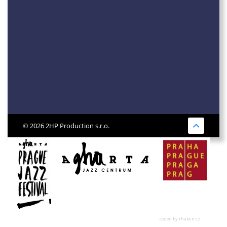
© 2026 2HP Production s.r.o.
coded by rhaken.cz