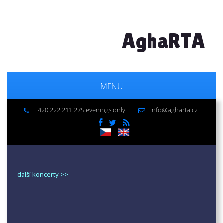
AghaRTA
MENU
+420 222 211 275 evenings only
info@agharta.cz
další koncerty >>