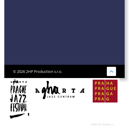
© 2026 2HP Production s.r.o.
coded by rhaken.cz