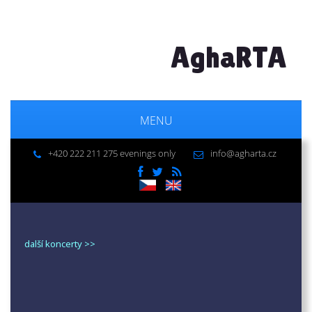
AghaRTA
MENU
+420 222 211 275 evenings only
info@agharta.cz
další koncerty >>