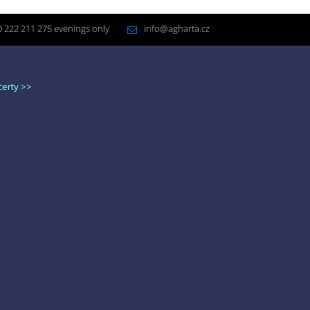
 222 211 275 evenings only
info@agharta.cz
certy >>