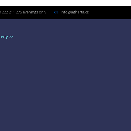
 222 211 275 evenings only
info@agharta.cz
certy >>