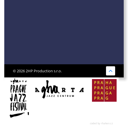
© 2026 2HP Production s.r.o.
coded by rhaken.cz