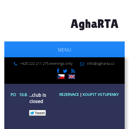
AghaRTA
MENU
+420 222 211 275 evenings only
info@agharta.cz
PO
10.8.
...club is
REZERVACE
|
KOUPIT VSTUPENKY
closed