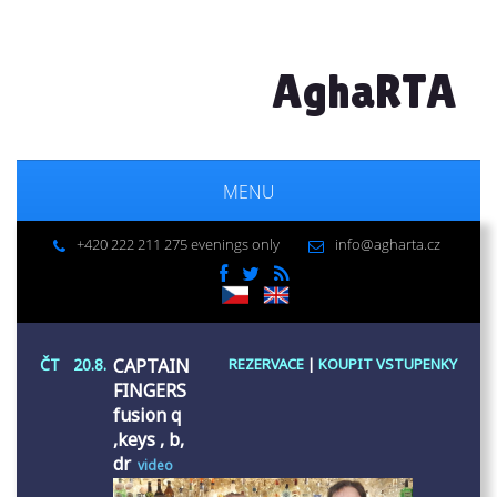
AghaRTA
MENU
+420 222 211 275 evenings only
info@agharta.cz
ČT
20.8.
CAPTAIN
REZERVACE
|
KOUPIT VSTUPENKY
FINGERS
fusion q
,keys , b,
dr
video