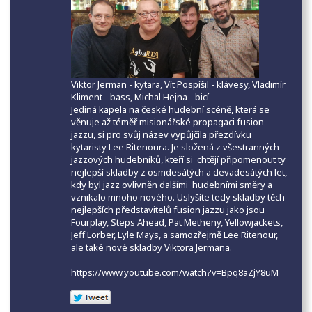
Viktor Jerman - kytara, Vít Pospíšil - klávesy, Vladimír
Kliment - bass, Michal Hejna - bicí
Jediná kapela na české hudební scéně, která se
věnuje až téměř misionářské propagaci fusion
jazzu, si pro svůj název vypůjčila přezdívku
kytaristy Lee Ritenoura. Je složená z všestranných
jazzových hudebníků, kteří si chtějí připomenout ty
nejlepší skladby z osmdesátých a devadesátých let,
kdy byl jazz ovlivněn dalšími hudebními směry a
vznikalo mnoho nového. Uslyšíte tedy skladby těch
nejlepších představitelů fusion jazzu jako jsou
Fourplay, Steps Ahead, Pat Metheny, Yellowjackets,
Jeff Lorber, Lyle Mays, a samozřejmě Lee Ritenour,
ale také nové skladby Viktora Jermana.
https://www.youtube.com/watch?v=Bpq8aZjY8uM