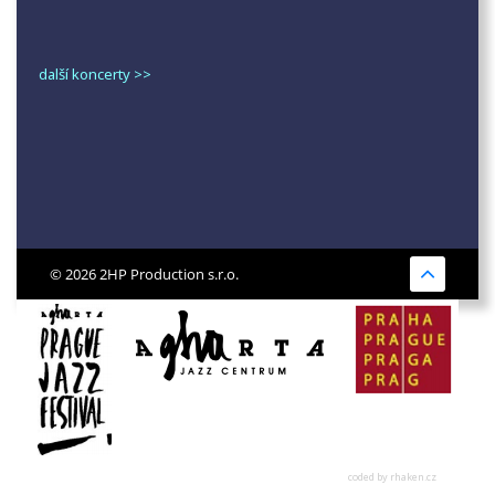
další koncerty >>
© 2026 2HP Production s.r.o.
coded by rhaken.cz