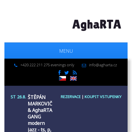
AghaRTA
MENU
+420 222 211 275 evenings only
info@agharta.cz
ST
26.8.
ŠTĚPÁN
REZERVACE
|
KOUPIT VSTUPENKY
MARKOVIČ
& AghaRTA
GANG
modern
jazz - ts, p,