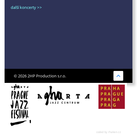
další koncerty >>
© 2026 2HP Production s.r.o.
coded by rhaken.cz