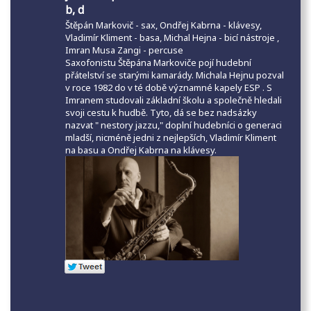
b, d
Štěpán Markovič - sax, Ondřej Kabrna - klávesy,
Vladimír Kliment - basa, Michal Hejna - bicí nástroje ,
Imran Musa Zangi - percuse
Saxofonistu Štěpána Markoviče pojí hudební
přátelství se starými kamarády. Michala Hejnu pozval
v roce 1982 do v té době významné kapely ESP . S
Imranem studovali základní školu a společně hledali
svoji cestu k hudbě. Tyto, dá se bez nadsázky
nazvat " nestory jazzu," doplní hudebníci o generaci
mladší, nicméně jedni z nejlepších, Vladimír Kliment
na basu a Ondřej Kabrna na klávesy.